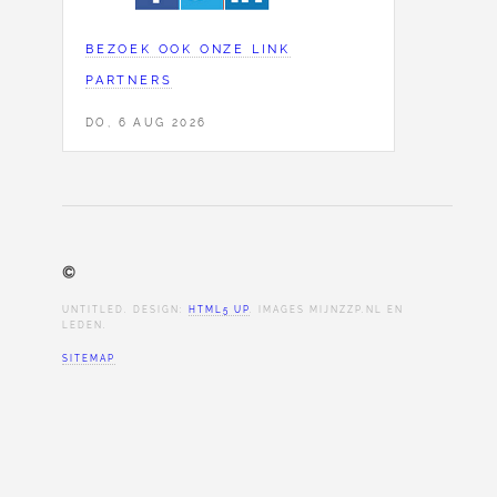
BEZOEK OOK ONZE LINK
PARTNERS
DO, 6 AUG 2026
©
UNTITLED. DESIGN:
HTML5 UP
. IMAGES MIJNZZP.NL EN
LEDEN.
SITEMAP