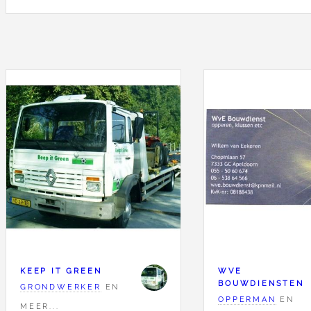
KEEP IT GREEN
WVE
BOUWDIENSTEN
GRONDWERKER
EN
OPPERMAN
EN
MEER...