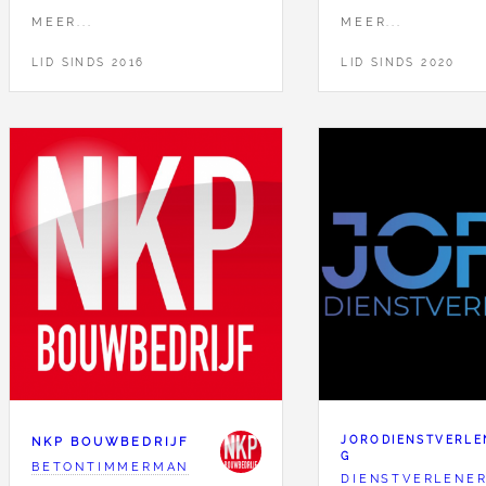
MEER...
MEER...
LID SINDS 2016
LID SINDS 2020
NKP BOUWBEDRIJF
JORODIENSTVERLE
G
BETONTIMMERMAN
DIENSTVERLENE