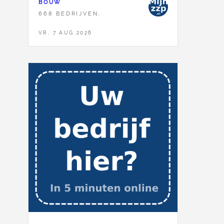
BOUW
668 BEDRIJVEN,
VR, 7 AUG 2026