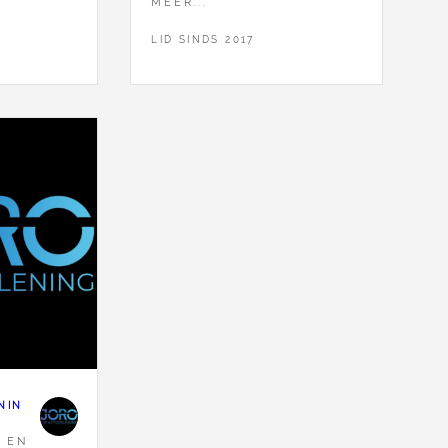
MEER...
LID SINDS 2017
NIN
R
EN