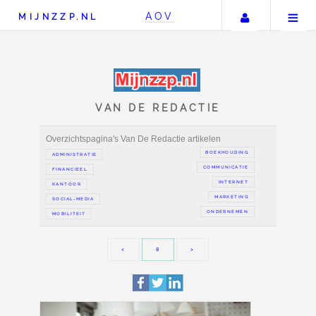
Uw accou
AOV
MIJNZZP.NL
VAN DE REDACTIE
Overzichtspagina's Van De Redactie artikelen
BOEKH
ADMINISTRATIE
COMMUN
FINANCIEEL
IN
KANTOOR
MAR
SOCIAL-MEDIA
ONDER
MOBILITEIT