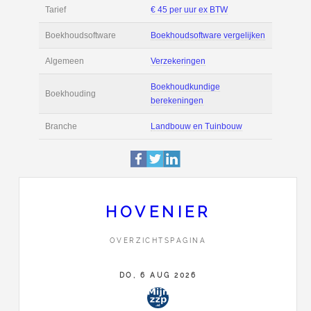
Filmpjes
Actie
Prijsopgave aanvr
€ 2.300 tot € 3.500 
Salaris
maand
Tarief
€ 45 per uur ex BT
Boekhoudsoftware
Boekhoudsoftware 
Algemeen
Verzekeringen
HOVENIER
Boekhoudkundige
OVERZICHTSPAGINA
Boekhouding
berekeningen
DO, 6 AUG 2026
Branche
Landbouw en Tuin