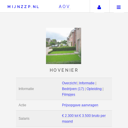
Uw accou
AOV
MIJNZZP.NL
HOVENIER
Overzicht
|
Informat
Informatie
Bedrijven (17)
|
Opl