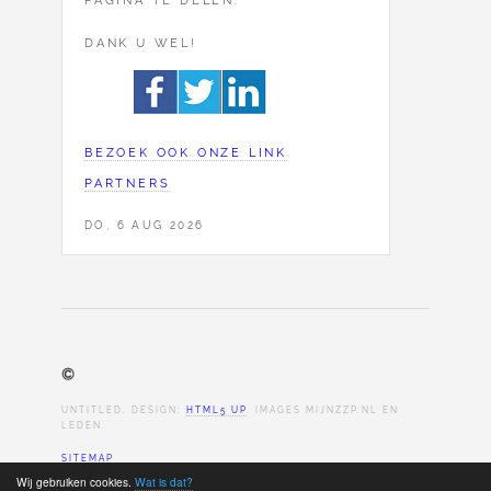
DANK U WEL!
BEZOEK OOK ONZE LINK
PARTNERS
DO, 6 AUG 2026
©
UNTITLED. DESIGN:
HTML5 UP
. IMAGES MIJNZZP.NL EN
LEDEN.
SITEMAP
Wij gebruiken cookies.
Wat is dat?