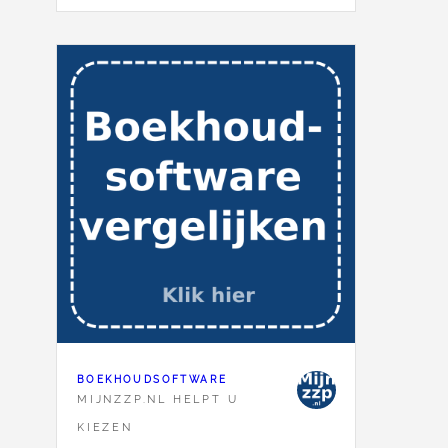
BOEKHOUDSOFTWARE
MIJNZZP.NL HELPT U
KIEZEN