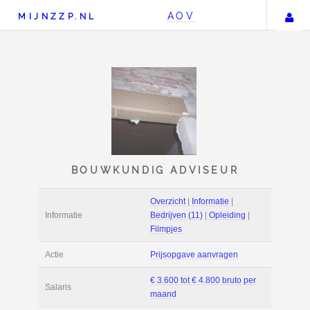
AOV
MIJNZZP.NL
BOUWKUNDIG ADVISE
Overzicht
|
Informat
Informatie
Bedrijven (11)
|
Opl