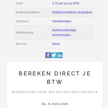
Filmpjes
Actie
Prijsopgave aanvr
€ 3.600 tot € 4.800 
Salaris
maand
Tarief
€ 75 per uur ex BT
Boekhoudsoftware
Boekhoudsoftware 
Algemeen
Verzekeringen
BEREKEN DIRECT JE
BTW
Boekhoudkundige
Boekhouding
berekeningen
BOEKHOUDING VOOR EEN BOUWKUNDIG ADVISEUR
Branche
Bouw
ZA, 8 AUG 2026