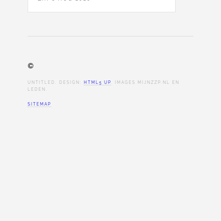
©
UNTITLED. DESIGN:
HTML5 UP
. IMAGES MIJNZZP.NL EN
LEDEN.
SITEMAP