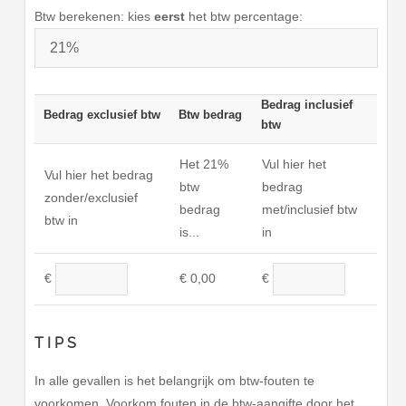
Btw berekenen: kies
eerst
het btw percentage:
Bedrag inclusief
Bedrag exclusief btw
Btw bedrag
btw
Het
21%
Vul hier het
Vul hier het bedrag
btw
bedrag
zonder/exclusief
bedrag
met/inclusief btw
btw in
is...
in
€
0,00
€
€
TIPS
In alle gevallen is het belangrijk om btw-fouten te
voorkomen. Voorkom fouten in de btw-aangifte door het