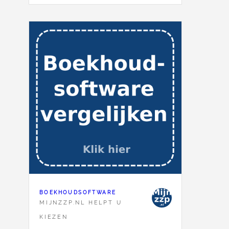
BOEKHOUDSOFTWARE
MIJNZZP.NL HELPT U
KIEZEN