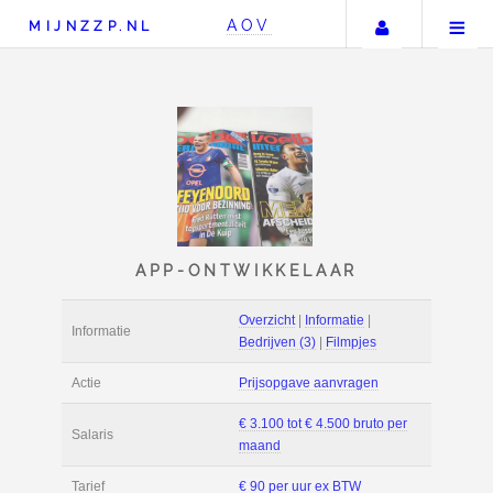
Uw accou
AOV
MIJNZZP.NL
APP-ONTWIKKELAA
Overzicht
|
Informat
Informatie
Bedrijven (3)
|
Film