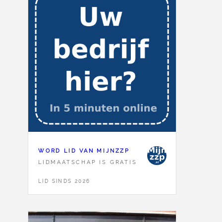
WORD LID VAN MIJNZZP
LIDMAATSCHAP IS GRATIS
LID SINDS 2026