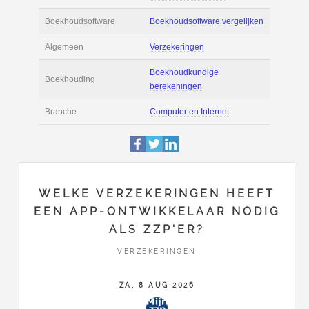
Actie
Prijsopgave aanvr
€ 3.100 tot € 4.500 
Salaris
maand
Tarief
€ 90 per uur ex BT
Boekhoudsoftware
Boekhoudsoftware 
Algemeen
Verzekeringen
WELKE VERZEKERINGEN HEEFT
EEN APP-ONTWIKKELAAR NODIG
Boekhoudkundige
ALS ZZP'ER?
Boekhouding
berekeningen
VERZEKERINGEN
Branche
Computer en Intern
ZA, 8 AUG 2026