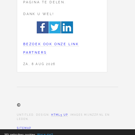
PAGINA TE DELEN.
DANK U WEL!
BEZOEK OOK ONZE LINK
PARTNERS
ZA, 8 AUG 2026
©
UNTITLED. DESIGN:
HTML5 UP
. IMAGES MIJNZZP.NL EN
LEDEN.
SITEMAP
Wij gebruiken cookies.
Wat is dat?