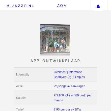
Uw
AOV
MIJNZZP.NL
APP-ONTWIKKELAA
Overzicht
|
Informat
Informatie
Bedrijven (3)
|
Film