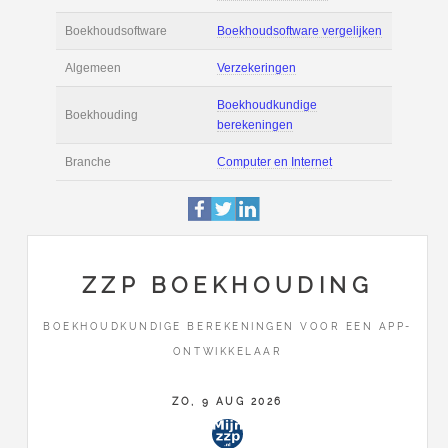
Actie
Prijsopgave aanvr
€ 3.100 tot € 4.500 
Salaris
maand
Tarief
€ 90 per uur ex BT
Boekhoudsoftware
Boekhoudsoftware 
Algemeen
Verzekeringen
ZZP BOEKHOUDING
Boekhoudkundige
BOEKHOUDKUNDIGE BEREKENINGEN VOOR EEN APP-
Boekhouding
berekeningen
ONTWIKKELAAR
Branche
Computer en Intern
ZO, 9 AUG 2026