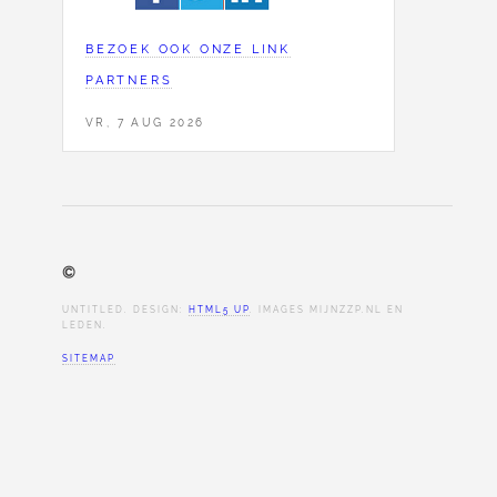
BEZOEK OOK ONZE LINK
PARTNERS
VR, 7 AUG 2026
©
UNTITLED. DESIGN:
HTML5 UP
. IMAGES MIJNZZP.NL EN
LEDEN.
SITEMAP