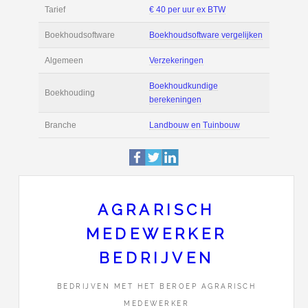
Filmpjes
Actie
Prijsopgave aanvr
€ 2.200 tot € 3.000 
Salaris
maand
Tarief
€ 40 per uur ex BT
Boekhoudsoftware
Boekhoudsoftware 
Algemeen
Verzekeringen
AGRARISCH
MEDEWERKER
Boekhoudkundige
Boekhouding
BEDRIJVEN
berekeningen
BEDRIJVEN MET HET BEROEP AGRARISCH
Branche
Landbouw en Tuin
MEDEWERKER