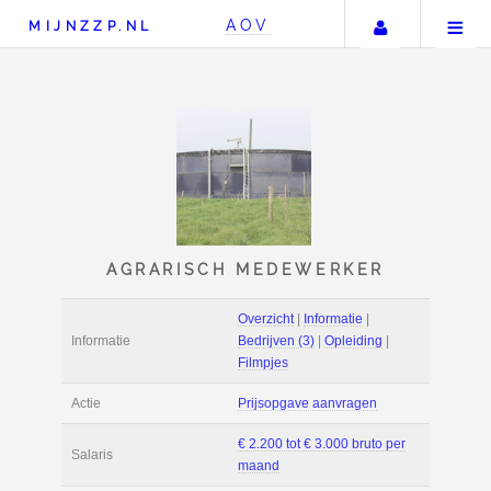
Uw accou
AOV
MIJNZZP.NL
AGRARISCH MEDEWER
Overzicht
|
Informat
Informatie
Bedrijven (3)
|
Ople