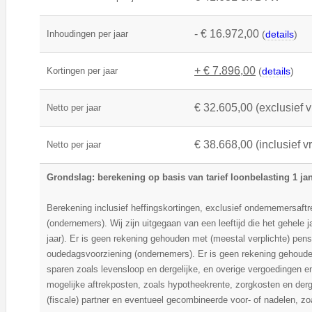
- € 16.972,00
Inhoudingen per jaar
(
details
)
+ € 7.896,00
Kortingen per jaar
(
details
)
€ 32.605,00 (exclusief v
Netto per jaar
€ 38.668,00 (inclusief v
Netto per jaar
Grondslag: berekening op basis van tarief loonbelasting 1 ja
Berekening inclusief heffingskortingen, exclusief ondernemersaftre
(ondernemers). Wij zijn uitgegaan van een leeftijd die het gehele ja
jaar). Er is geen rekening gehouden met (meestal verplichte) pen
oudedagsvoorziening (ondernemers). Er is geen rekening gehouden
sparen zoals levensloop en dergelijke, en overige vergoedingen 
mogelijke aftrekposten, zoals hypotheekrente, zorgkosten en der
(fiscale) partner en eventueel gecombineerde voor- of nadelen, zo