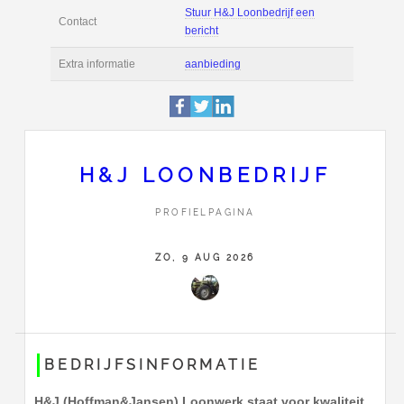
Deze pagina is 3922 
Profiel
bekeken.
hogeweg 26
Adres
4876NG
Etten-Leur
+31(0)630575091
H&J LOONBEDRIJF
Stuur H&J Loonbedrij
Contact
bericht
PROFIELPAGINA
Extra informatie
aanbieding
ZO, 9 AUG 2026
BEDRIJFSINFORMATIE
H&J (Hoffman&Jansen) Loonwerk staat voor kwaliteit