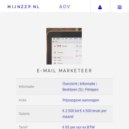
Uw accou
AOV
MIJNZZP.NL
E-MAIL MARKETEER
Overzicht
|
Informat
Informatie
Bedrijven (5)
|
Film