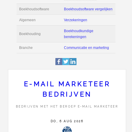
Actie
Prijsopgave aanvr
€ 2.500 tot € 4.500 
Salaris
maand
Tarief
€ 65 per uur ex BT
Boekhoudsoftware
Boekhoudsoftware 
Algemeen
Verzekeringen
E-MAIL MARKETEER
BEDRIJVEN
Boekhoudkundige
Boekhouding
berekeningen
BEDRIJVEN MET HET BEROEP E-MAIL MARKETEER
Branche
Communicatie en m
DO, 6 AUG 2026