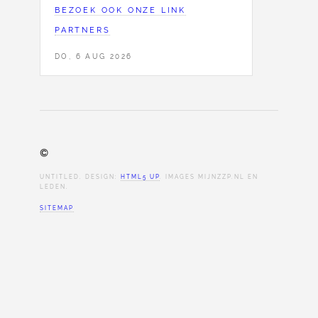
BEZOEK OOK ONZE LINK
PARTNERS
DO, 6 AUG 2026
©
UNTITLED. DESIGN:
HTML5 UP
. IMAGES MIJNZZP.NL EN
LEDEN.
SITEMAP