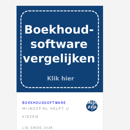
BOEKHOUDSOFTWARE
MIJNZZP.NL HELPT U
KIEZEN
LID SINDS 2026