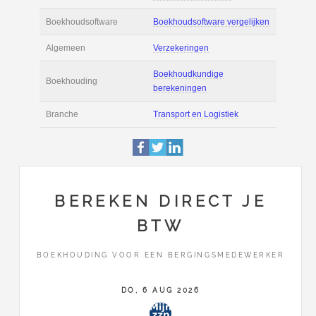
Actie
Prijsopgave aanvr
€ 2.500 tot € 3.700 
Salaris
maand
Tarief
€ 50 per uur ex BT
Boekhoudsoftware
Boekhoudsoftware 
Algemeen
Verzekeringen
BEREKEN DIRECT JE
BTW
Boekhoudkundige
Boekhouding
berekeningen
BOEKHOUDING VOOR EEN BERGINGSMEDEWERKER
Branche
Transport en Logist
DO, 6 AUG 2026