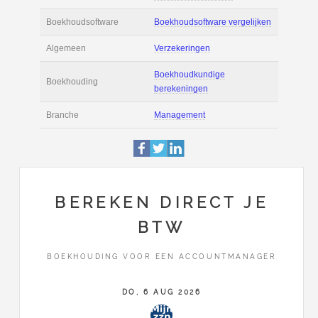
Actie
Prijsopgave aanvr
€ 3.300 tot € 4.200 
Salaris
maand
Tarief
€ 65 per uur ex BT
Boekhoudsoftware
Boekhoudsoftware 
Algemeen
Verzekeringen
BEREKEN DIRECT JE
BTW
Boekhoudkundige
Boekhouding
berekeningen
BOEKHOUDING VOOR EEN ACCOUNTMANAGER
Branche
Management
DO, 6 AUG 2026