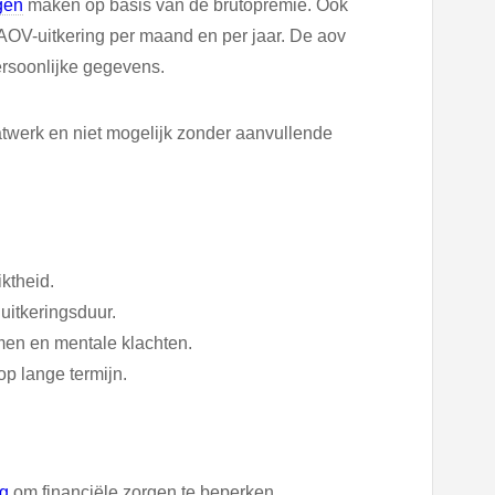
gen
maken op basis van de brutopremie. Ook
 AOV-uitkering per maand en per jaar. De aov
ersoonlijke gegevens.
atwerk en niet mogelijk zonder aanvullende
ktheid.
 uitkeringsduur.
men en mentale klachten.
p lange termijn.
ng
om financiële zorgen te beperken.