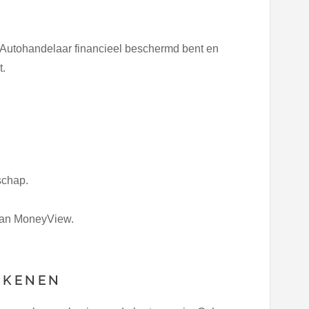
s Autohandelaar financieel beschermd bent en
t.
schap.
van MoneyView.
EKENEN