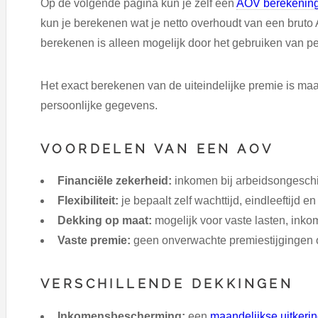
Op de volgende pagina kun je zelf een
AOV berekenin
kun je berekenen wat je netto overhoudt van een bruto
berekenen is alleen mogelijk door het gebruiken van p
Het exact berekenen van de uiteindelijke premie is ma
persoonlijke gegevens.
VOORDELEN VAN EEN AOV
Financiële zekerheid:
inkomen bij arbeidsongeschi
Flexibiliteit:
je bepaalt zelf wachttijd, eindleeftijd en
Dekking op maat:
mogelijk voor vaste lasten, inko
Vaste premie:
geen onverwachte premiestijgingen o
VERSCHILLENDE DEKKINGEN
Inkomensbescherming:
een
maandelijkse uitkeri