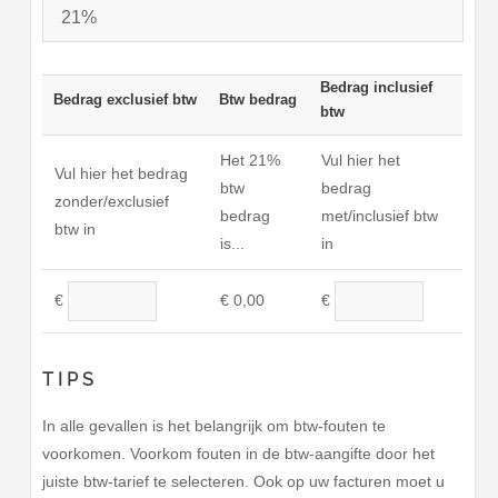
Bedrag inclusief
Bedrag exclusief btw
Btw bedrag
btw
Het
21%
Vul hier het
Vul hier het bedrag
btw
bedrag
zonder/exclusief
bedrag
met/inclusief btw
btw in
is...
in
€
0,00
€
€
TIPS
In alle gevallen is het belangrijk om btw-fouten te
voorkomen. Voorkom fouten in de btw-aangifte door het
juiste btw-tarief te selecteren. Ook op uw facturen moet u