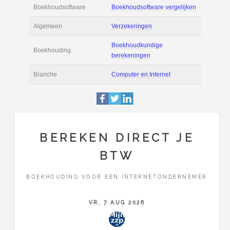
Filmpjes
Actie
Prijsopgave aanvr
Maak zelf een voor
Salaris en tarief
berekening
Boekhoudsoftware
Boekhoudsoftware 
Algemeen
Verzekeringen
BEREKEN DIRECT JE
Boekhoudkundige
BTW
Boekhouding
berekeningen
BOEKHOUDING VOOR EEN INTERNETONDERNEMER
Branche
Computer en Intern
VR, 7 AUG 2026