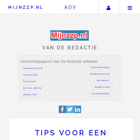
Uw accou
AOV
MIJNZZP.NL
VAN DE REDACTIE
Overzichtspagina's Van De Redactie artikelen
BOEKH
ADMINISTRATIE
COMMUN
FINANCIEEL
IN
KANTOOR
MAR
SOCIAL-MEDIA
ONDER
TIPS VOOR EEN
MOBILITEIT