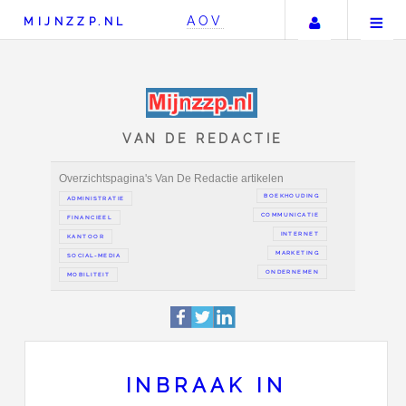
Uw accou
AOV
MIJNZZP.NL
VAN DE REDACTIE
Overzichtspagina's Van De Redactie artikelen
BOEKH
ADMINISTRATIE
COMMUN
FINANCIEEL
IN
KANTOOR
MAR
SOCIAL-MEDIA
ONDER
INBRAAK IN
MOBILITEIT