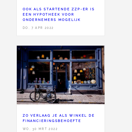
OOK ALS STARTENDE ZZP-ER IS
EEN HYPOTHEEK VOOR
ONDERNEMERS MOGELIJK
DO, 7 APR 2022
ZO VERLAAG JE ALS WINKEL DE
FINANCIERINGSBEHOEFTE
WO, 30 MRT 2022