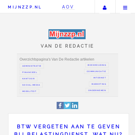
Uw accou
AOV
MIJNZZP.NL
VAN DE REDACTIE
Overzichtspagina's Van De Redactie artikelen
BOEKH
ADMINISTRATIE
COMMUN
FINANCIEEL
IN
KANTOOR
MAR
SOCIAL-MEDIA
ONDER
BTW VERGETEN AAN TE GEVEN
MOBILITEIT
BIJ BELASTINGDIENST, WAT NU?