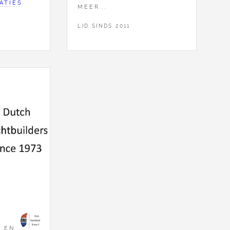
ATIES
MEER...
LID SINDS 2011
R
EN