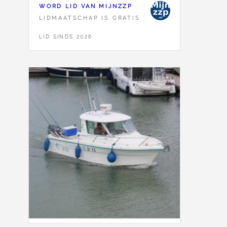
WORD LID VAN MIJNZZP
LIDMAATSCHAP IS GRATIS
LID SINDS 2026