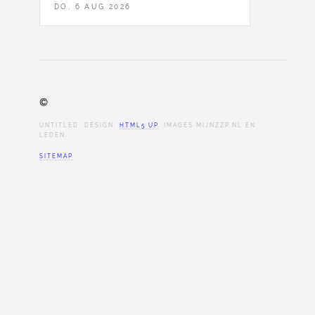
DO, 6 AUG 2026
©
UNTITLED. DESIGN:
HTML5 UP
. IMAGES MIJNZZP.NL EN
LEDEN.
SITEMAP