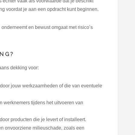
 echter vaak als voorwaarde dat je beschikt
ing voordat je aan een opdracht kunt beginnen.
el onderneemt en bewust omgaat met risico’s
ING?
aans dekking voor:
door jouw werkzaamheden of die van eventuele
an werknemers tijdens het uitvoeren van
or producten die je levert of installeert.
en onvoorziene milieuschade, zoals een