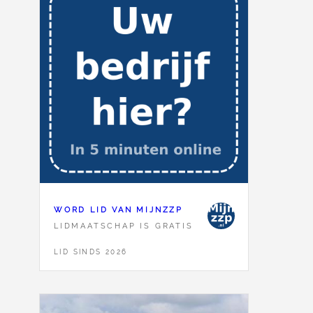
WORD LID VAN MIJNZZP
LIDMAATSCHAP IS GRATIS
LID SINDS 2026