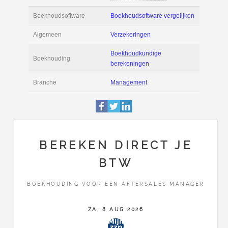
Actie
Prijsopgave aanvr
€ 3.600 tot € 5.000 
Salaris
maand
Tarief
€ 75 per uur ex BT
Boekhoudsoftware
Boekhoudsoftware 
Algemeen
Verzekeringen
BEREKEN DIRECT JE
BTW
Boekhoudkundige
Boekhouding
berekeningen
BOEKHOUDING VOOR EEN AFTERSALES MANAGER
Branche
Management
ZA, 8 AUG 2026