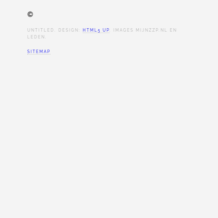
©
UNTITLED. DESIGN:
HTML5 UP
. IMAGES MIJNZZP.NL EN
LEDEN.
SITEMAP