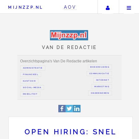
Uw accou
AOV
MIJNZZP.NL
VAN DE REDACTIE
Overzichtspagina's Van De Redactie artikelen
BOEKH
ADMINISTRATIE
COMMUN
FINANCIEEL
IN
KANTOOR
MAR
SOCIAL-MEDIA
ONDER
OPEN HIRING: SNEL
MOBILITEIT