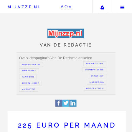
Uw accou
AOV
MIJNZZP.NL
VAN DE REDACTIE
Overzichtspagina's Van De Redactie artikelen
BOEKH
ADMINISTRATIE
COMMUN
FINANCIEEL
IN
KANTOOR
MAR
SOCIAL-MEDIA
ONDER
225 EURO PER MAAND
MOBILITEIT