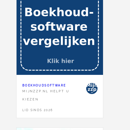
BOEKHOUDSOFTWARE
MIJNZZP.NL HELPT U
KIEZEN
LID SINDS 2026