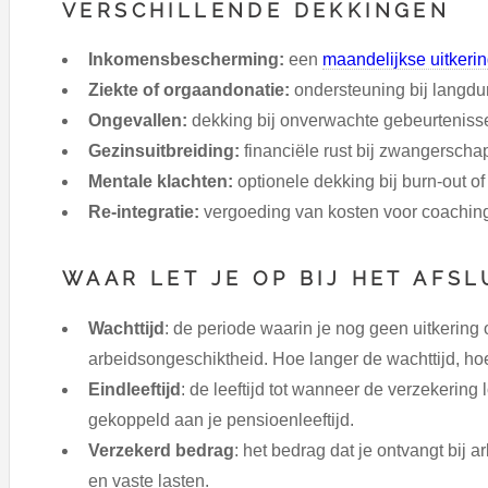
VERSCHILLENDE DEKKINGEN
Inkomensbescherming:
een
maandelijkse uitkeri
Ziekte of orgaandonatie:
ondersteuning bij langdur
Ongevallen:
dekking bij onverwachte gebeurteniss
Gezinsuitbreiding:
financiële rust bij zwangerscha
Mentale klachten:
optionele dekking bij burn-out of
Re-integratie:
vergoeding van kosten voor coaching
WAAR LET JE OP BIJ HET AFSL
Wachttijd
: de periode waarin je nog geen uitkering
arbeidsongeschiktheid. Hoe langer de wachttijd, ho
Eindleeftijd
: de leeftijd tot wanneer de verzekering 
gekoppeld aan je pensioenleeftijd.
Verzekerd bedrag
: het bedrag dat je ontvangt bij
en vaste lasten.