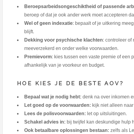
Beroepsarbeidsongeschiktheid of passende arb
beroep of dat je ook ander werk moet accepteren dat
Wel of geen indexatie
: bepaalt of je uitkering mee
blijft.
Dekking voor psychische klachten
: controleer of
meeverzekerd en onder welke voorwaarden.
Premievorm
: kies tussen een vaste premie of een p
afhankelijk van je voorkeur en budget.
HOE KIES JE DE BESTE AOV?
Bepaal wat je nodig hebt:
denk na over inkomen en
Let goed op de voorwaarden:
kijk niet alleen naa
Lees de polisvoorwaarden:
let op uitsluitingen.
Schakel advies in:
bij twijfel kan deskundige hulp 
Ook betaalbare oplossingen bestaan:
zelfs als L