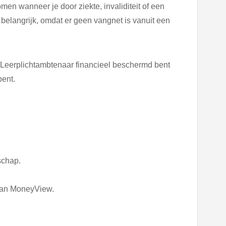
en wanneer je door ziekte, invaliditeit of een
a belangrijk, omdat er geen vangnet is vanuit een
s Leerplichtambtenaar financieel beschermd bent
bent.
schap.
van MoneyView.