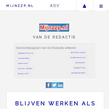
Uw accou
AOV
MIJNZZP.NL
VAN DE REDACTIE
Overzichtspagina's Van De Redactie artikelen
BOEKH
ADMINISTRATIE
COMMUN
FINANCIEEL
IN
KANTOOR
MAR
SOCIAL-MEDIA
ONDER
BLIJVEN WERKEN ALS
MOBILITEIT