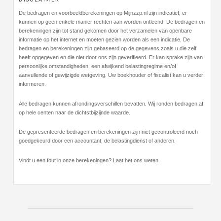
De bedragen en voorbeeldberekeningen op Mijnzzp.nl zijn indicatief, er
kunnen op geen enkele manier rechten aan worden ontleend. De bedragen en
berekeningen zijn tot stand gekomen door het verzamelen van openbare
informatie op het internet en moeten gezien worden als een indicatie. De
bedragen en berekeningen zijn gebaseerd op de gegevens zoals u die zelf
heeft opgegeven en die niet door ons zijn geverifieerd. Er kan sprake zijn van
persoonlijke omstandigheden, een afwijkend belastingregime en/of
aanvullende of gewijzigde wetgeving. Uw boekhouder of fiscalist kan u verder
informeren.
Alle bedragen kunnen afrondingsverschillen bevatten. Wij ronden bedragen af
op hele centen naar de dichtstbijzijnde waarde.
De gepresenteerde bedragen en berekeningen zijn niet gecontroleerd noch
goedgekeurd door een accountant, de belastingdienst of anderen.
Vindt u een fout in onze berekeningen? Laat het ons weten.