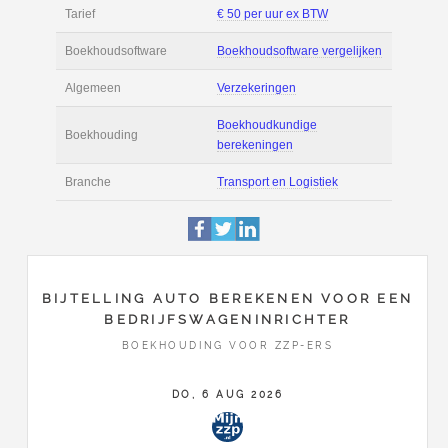
Filmpjes
Actie
Prijsopgave aanvr
€ 2.400 tot € 3.200 
Salaris
maand
Tarief
€ 50 per uur ex BT
Boekhoudsoftware
Boekhoudsoftware 
Algemeen
Verzekeringen
BIJTELLING AUTO BEREKENEN VOOR EEN
BEDRIJFSWAGENINRICHTER
Boekhoudkundige
BOEKHOUDING VOOR ZZP-ERS
Boekhouding
berekeningen
DO, 6 AUG 2026
Branche
Transport en Logist