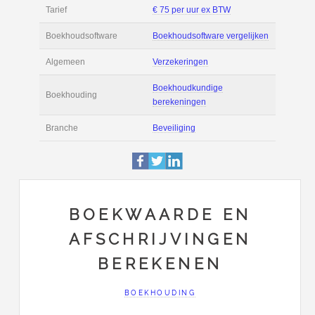
Filmpjes
Actie
Prijsopgave aanvr
€ 2.600 tot € 4.000 
Salaris
maand
Tarief
€ 75 per uur ex BT
Boekhoudsoftware
Boekhoudsoftware 
Algemeen
Verzekeringen
BOEKWAARDE EN
AFSCHRIJVINGEN
Boekhoudkundige
Boekhouding
BEREKENEN
berekeningen
BOEKHOUDING
Branche
Beveiliging