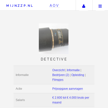
Uw accou
AOV
MIJNZZP.NL
DETECTIVE
Overzicht
|
Informat
Informatie
Bedrijven (2)
|
Ople