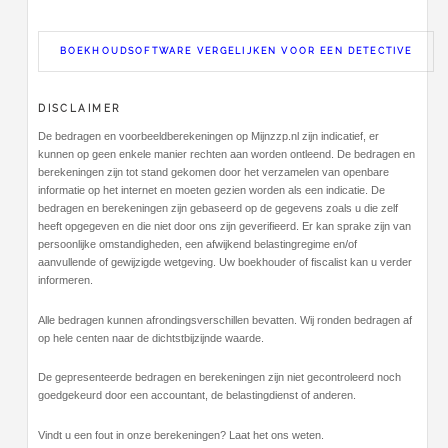
BOEKHOUDSOFTWARE VERGELIJKEN VOOR EEN DETECTIVE
DISCLAIMER
De bedragen en voorbeeldberekeningen op Mijnzzp.nl zijn indicatief, er
kunnen op geen enkele manier rechten aan worden ontleend. De bedragen en
berekeningen zijn tot stand gekomen door het verzamelen van openbare
informatie op het internet en moeten gezien worden als een indicatie. De
bedragen en berekeningen zijn gebaseerd op de gegevens zoals u die zelf
heeft opgegeven en die niet door ons zijn geverifieerd. Er kan sprake zijn van
persoonlijke omstandigheden, een afwijkend belastingregime en/of
aanvullende of gewijzigde wetgeving. Uw boekhouder of fiscalist kan u verder
informeren.
Alle bedragen kunnen afrondingsverschillen bevatten. Wij ronden bedragen af
op hele centen naar de dichtstbijzijnde waarde.
De gepresenteerde bedragen en berekeningen zijn niet gecontroleerd noch
goedgekeurd door een accountant, de belastingdienst of anderen.
Vindt u een fout in onze berekeningen? Laat het ons weten.