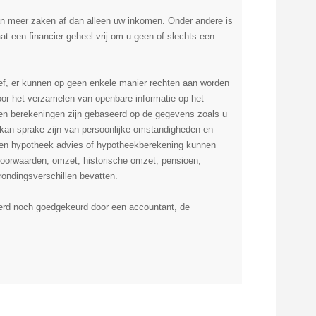
an meer zaken af dan alleen uw inkomen. Onder andere is
t een financier geheel vrij om u geen of slechts een
ief, er kunnen op geen enkele manier rechten aan worden
or het verzamelen van openbare informatie op het
 en berekeningen zijn gebaseerd op de gegevens zoals u
Er kan sprake zijn van persoonlijke omstandigheden en
 een hypotheek advies of hypotheekberekening kunnen
dsvoorwaarden, omzet, historische omzet, pensioen,
ondingsverschillen bevatten.
eerd noch goedgekeurd door een accountant, de