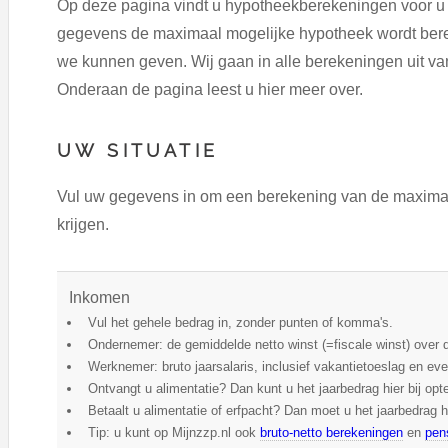
Op deze pagina vindt u hypotheekberekeningen voor u a
gegevens de maximaal mogelijke hypotheek wordt berek
we kunnen geven. Wij gaan in alle berekeningen uit van
Onderaan de pagina leest u hier meer over.
UW SITUATIE
Vul uw gegevens in om een berekening van de maximale
krijgen.
Inkomen
Vul het gehele bedrag in, zonder punten of komma's.
Ondernemer: de gemiddelde netto winst (=fiscale winst) over d
Werknemer: bruto jaarsalaris, inclusief vakantietoeslag en e
Ontvangt u alimentatie? Dan kunt u het jaarbedrag hier bij opte
Betaalt u alimentatie of erfpacht? Dan moet u het jaarbedrag h
Tip: u kunt op Mijnzzp.nl ook
bruto-netto berekeningen
en
pen