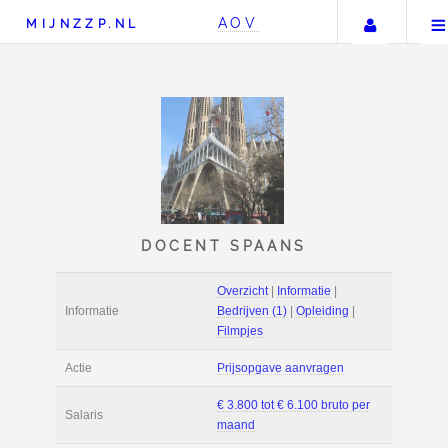
Uw ac
AOV
MIJNZZP.NL
DOCENT SPAANS
Overzicht
|
Informat
Informatie
Bedrijven (1)
|
Ople