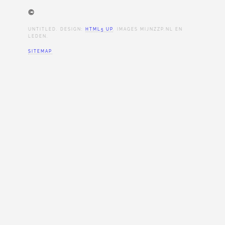
©
UNTITLED. DESIGN:
HTML5 UP
. IMAGES MIJNZZP.NL EN
LEDEN.
SITEMAP