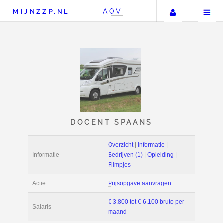
Uw accou
AOV
MIJNZZP.NL
DOCENT SPAANS
Overzicht
|
Informat
Informatie
Bedrijven (1)
|
Ople