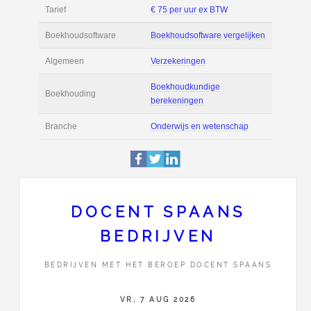
Filmpjes
Actie
Prijsopgave aanvr
€ 3.800 tot € 6.100 
Salaris
maand
Tarief
€ 75 per uur ex BT
Boekhoudsoftware
Boekhoudsoftware 
Algemeen
Verzekeringen
DOCENT SPAANS
BEDRIJVEN
Boekhoudkundige
Boekhouding
berekeningen
BEDRIJVEN MET HET BEROEP DOCENT SPAANS
Branche
Onderwijs en wete
VR, 7 AUG 2026