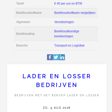
Filmpjes
Actie
Prijsopgave aanvr
€ 2.100 tot € 2.800 
Salaris
maand
Tarief
€ 40 per uur ex BT
Boekhoudsoftware
Boekhoudsoftware 
Algemeen
Verzekeringen
LADER EN LOSSER
BEDRIJVEN
Boekhoudkundige
Boekhouding
berekeningen
BEDRIJVEN MET HET BEROEP LADER EN LOSSER
Branche
Transport en Logist
ZO, 9 AUG 2026