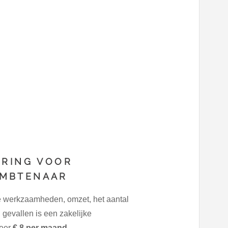
ERING VOOR
AMBTENAAR
e werkzaamheden, omzet, het aantal
gevallen is een zakelijke
veer
€ 8 per maand
.