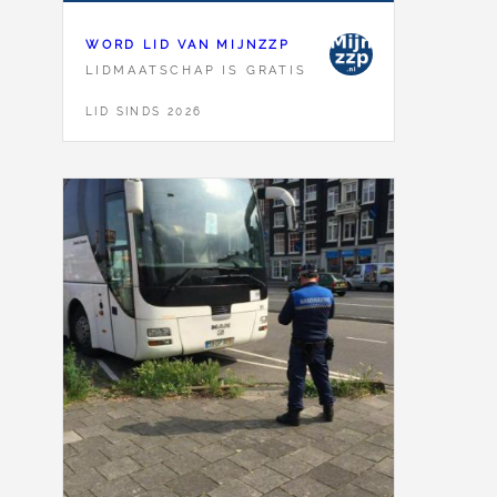
WORD LID VAN MIJNZZP
LIDMAATSCHAP IS GRATIS
LID SINDS 2026