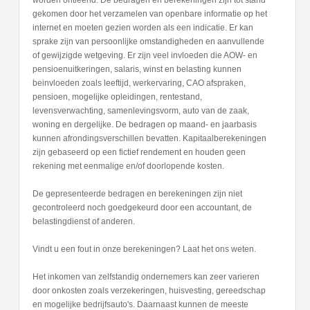
worden ontleend. De bedragen en berekeningen zijn tot stand
gekomen door het verzamelen van openbare informatie op het
internet en moeten gezien worden als een indicatie. Er kan
sprake zijn van persoonlijke omstandigheden en aanvullende
of gewijzigde wetgeving. Er zijn veel invloeden die AOW- en
pensioenuitkeringen, salaris, winst en belasting kunnen
beinvloeden zoals leeftijd, werkervaring, CAO afspraken,
pensioen, mogelijke opleidingen, rentestand,
levensverwachting, samenlevingsvorm, auto van de zaak,
woning en dergelijke. De bedragen op maand- en jaarbasis
kunnen afrondingsverschillen bevatten. Kapitaalberekeningen
zijn gebaseerd op een fictief rendement en houden geen
rekening met eenmalige en/of doorlopende kosten.
De gepresenteerde bedragen en berekeningen zijn niet
gecontroleerd noch goedgekeurd door een accountant, de
belastingdienst of anderen.
Vindt u een fout in onze berekeningen? Laat het ons weten.
Het inkomen van zelfstandig ondernemers kan zeer varieren
door onkosten zoals verzekeringen, huisvesting, gereedschap
en mogelijke bedrijfsauto's. Daarnaast kunnen de meeste