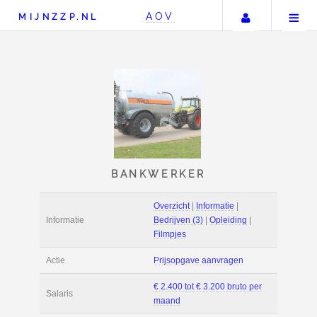
Uw accou
AOV
MIJNZZP.NL
BANKWERKER
Overzicht
|
Informat
Informatie
Bedrijven (3)
|
Ople