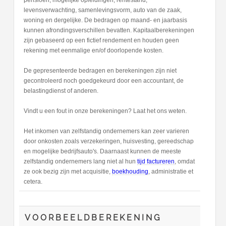
pensioen, mogelijke opleidingen, rentestand,
levensverwachting, samenlevingsvorm, auto van de zaak,
woning en dergelijke. De bedragen op maand- en jaarbasis
kunnen afrondingsverschillen bevatten. Kapitaalberekeningen
zijn gebaseerd op een fictief rendement en houden geen
rekening met eenmalige en/of doorlopende kosten.
De gepresenteerde bedragen en berekeningen zijn niet
gecontroleerd noch goedgekeurd door een accountant, de
belastingdienst of anderen.
Vindt u een fout in onze berekeningen? Laat het ons weten.
Het inkomen van zelfstandig ondernemers kan zeer varieren
door onkosten zoals verzekeringen, huisvesting, gereedschap
en mogelijke bedrijfsauto's. Daarnaast kunnen de meeste
zelfstandig ondernemers lang niet al hun
tijd factureren
, omdat
ze ook bezig zijn met acquisitie,
boekhouding
, administratie et
cetera.
VOORBEELDBEREKENING