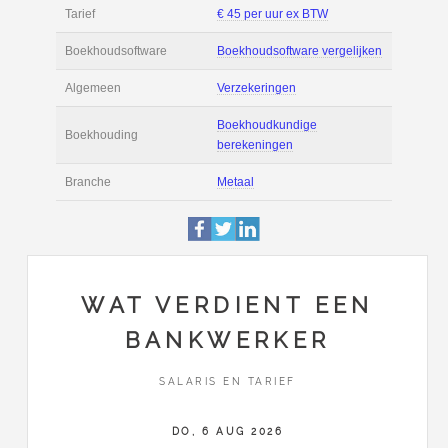
Filmpjes
Actie
Prijsopgave aanvr
€ 2.400 tot € 3.200 
Salaris
maand
Tarief
€ 45 per uur ex BT
Boekhoudsoftware
Boekhoudsoftware 
Algemeen
Verzekeringen
WAT VERDIENT EEN
BANKWERKER
Boekhoudkundige
Boekhouding
berekeningen
SALARIS EN TARIEF
Branche
Metaal
DO, 6 AUG 2026