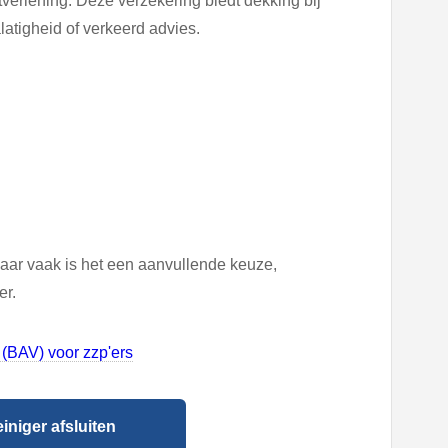
tverlening. Deze verzekering biedt dekking bij
latigheid of verkeerd advies.
ar vaak is het een aanvullende keuze,
er.
(BAV) voor zzp'ers
niger afsluiten