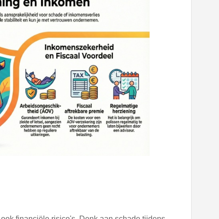
S
 ook financiële risico's. Denk aan schade tijdens