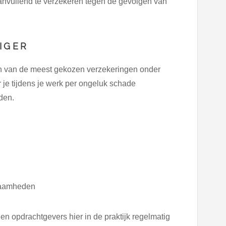
nvullend te verzekeren tegen de gevolgen van
IGER
en van de meest gekozen verzekeringen onder
 je tijdens je werk per ongeluk schade
den.
kzaamheden
gen opdrachtgevers hier in de praktijk regelmatig