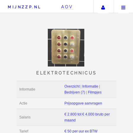
Uw accou
AOV
MIJNZZP.NL
ELEKTROTECHNICU
Overzicht
|
Informat
Informatie
Bedrijven (7)
|
Film