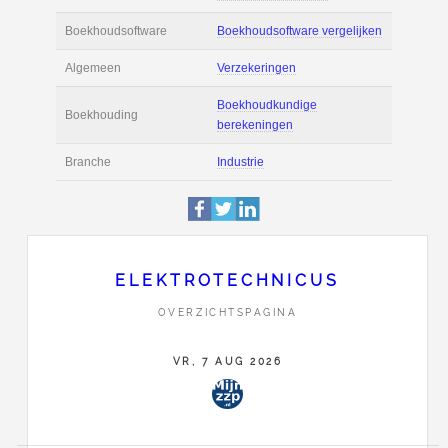
Actie
Prijsopgave aanvr
€ 2.800 tot € 4.000 
Salaris
maand
Tarief
€ 50 per uur ex BT
Boekhoudsoftware
Boekhoudsoftware 
Algemeen
Verzekeringen
ELEKTROTECHNICUS
OVERZICHTSPAGINA
Boekhoudkundige
Boekhouding
berekeningen
VR, 7 AUG 2026
Branche
Industrie