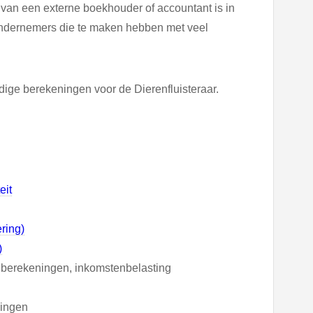
 van een externe boekhouder of accountant is in
ndernemers die te maken hebben met veel
ige berekeningen voor de Dierenfluisteraar.
eit
ring)
)
tto berekeningen, inkomstenbelasting
ningen