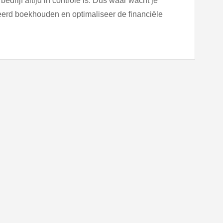
drijf altijd in controle is. Dus waar wacht je
rd boekhouden en optimaliseer de financiële