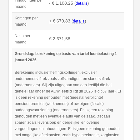
Inhoudingen per
- € 1.108,25
(
details
)
maand
Kortingen per
+ € 679,83
(
details
)
maand
Netto per
€ 2.671,58
maand
Grondslag: berekening op basis van tarief loonbelasting 1
januari 2026
Berekening inclusief heffingskortingen, exclusief
ondernemersaftrek zoals zelfstandigen- en startersaftrek
(ondernemers). Wij zijn uitgegaan van een leeftijd die het
gehele jaar onder de AOW leeftijd ligt (in 2026 is dit 67 jaar). Er
is geen rekening gehouden met (meestal verplichte)
pensioenpremies (werknemers) of uw eigen (fiscale)
oudedagsvoorziening (ondernemers). Er is geen rekening
gehouden met een eventuele auto van de zaak, (fiscaal)
sparen zoals levensloop en dergelijke, en overige
vergoedingen en inhoudingen. Er is geen rekening gehouden
met mogelijke aftrekposten, zoals hypotheekrente, zorgkosten