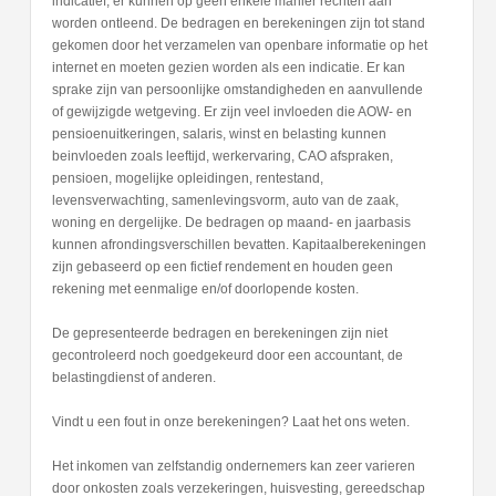
indicatief, er kunnen op geen enkele manier rechten aan
worden ontleend. De bedragen en berekeningen zijn tot stand
gekomen door het verzamelen van openbare informatie op het
internet en moeten gezien worden als een indicatie. Er kan
sprake zijn van persoonlijke omstandigheden en aanvullende
of gewijzigde wetgeving. Er zijn veel invloeden die AOW- en
pensioenuitkeringen, salaris, winst en belasting kunnen
beinvloeden zoals leeftijd, werkervaring, CAO afspraken,
pensioen, mogelijke opleidingen, rentestand,
levensverwachting, samenlevingsvorm, auto van de zaak,
woning en dergelijke. De bedragen op maand- en jaarbasis
kunnen afrondingsverschillen bevatten. Kapitaalberekeningen
zijn gebaseerd op een fictief rendement en houden geen
rekening met eenmalige en/of doorlopende kosten.
De gepresenteerde bedragen en berekeningen zijn niet
gecontroleerd noch goedgekeurd door een accountant, de
belastingdienst of anderen.
Vindt u een fout in onze berekeningen? Laat het ons weten.
Het inkomen van zelfstandig ondernemers kan zeer varieren
door onkosten zoals verzekeringen, huisvesting, gereedschap