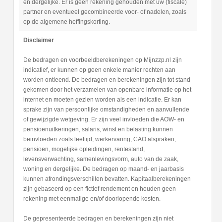
en dergelijke. Er is geen rekening gehouden met uw (fiscale)
partner en eventueel gecombineerde voor- of nadelen, zoals
op de algemene heffingskorting.
Disclaimer
De bedragen en voorbeeldberekeningen op Mijnzzp.nl zijn
indicatief, er kunnen op geen enkele manier rechten aan
worden ontleend. De bedragen en berekeningen zijn tot stand
gekomen door het verzamelen van openbare informatie op het
internet en moeten gezien worden als een indicatie. Er kan
sprake zijn van persoonlijke omstandigheden en aanvullende
of gewijzigde wetgeving. Er zijn veel invloeden die AOW- en
pensioenuitkeringen, salaris, winst en belasting kunnen
beinvloeden zoals leeftijd, werkervaring, CAO afspraken,
pensioen, mogelijke opleidingen, rentestand,
levensverwachting, samenlevingsvorm, auto van de zaak,
woning en dergelijke. De bedragen op maand- en jaarbasis
kunnen afrondingsverschillen bevatten. Kapitaalberekeningen
zijn gebaseerd op een fictief rendement en houden geen
rekening met eenmalige en/of doorlopende kosten.
De gepresenteerde bedragen en berekeningen zijn niet