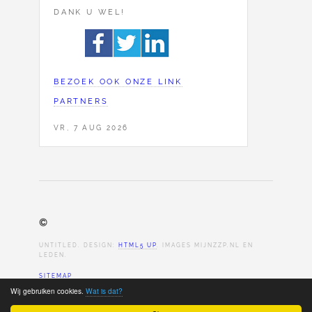
DANK U WEL!
BEZOEK OOK ONZE LINK
PARTNERS
VR, 7 AUG 2026
©
UNTITLED. DESIGN:
HTML5 UP
. IMAGES MIJNZZP.NL EN
LEDEN.
SITEMAP
Wij gebruiken cookies.
Wat is dat?