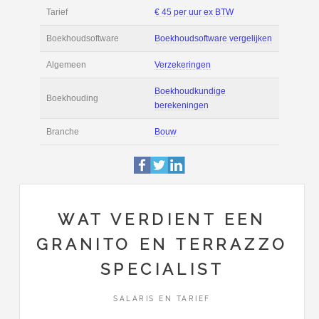
Informatie
Filmpjes
Actie
Prijsopgave aanvr
€ 2.600 tot € 3.600 
Salaris
maand
Tarief
€ 45 per uur ex BT
Boekhoudsoftware
Boekhoudsoftware 
Algemeen
Verzekeringen
WAT VERDIENT EEN
GRANITO EN TERRAZZO
Boekhoudkundige
Boekhouding
SPECIALIST
berekeningen
SALARIS EN TARIEF
Branche
Bouw