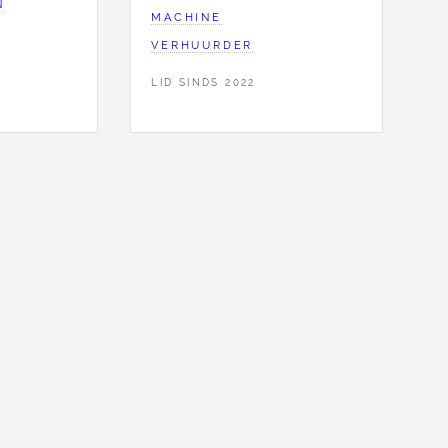
N
MACHINE
VERHUURDER
LID SINDS 2022