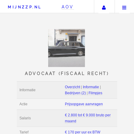
Uw accou
AOV
MIJNZZP.NL
ADVOCAAT (FISCAAL RE
Overzicht
|
Informat
Informatie
Bedrijven (2)
|
Film