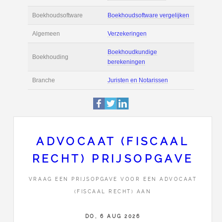
Actie
Prijsopgave aanvr
€ 2.800 tot € 9.000 
Salaris
maand
Tarief
€ 170 per uur ex 
Boekhoudsoftware
Boekhoudsoftware 
Algemeen
Verzekeringen
ADVOCAAT (FISCAAL
RECHT) PRIJSOPGAVE
Boekhoudkundige
Boekhouding
berekeningen
VRAAG EEN PRIJSOPGAVE VOOR EEN ADVOCAAT
(FISCAAL RECHT) AAN
Branche
Juristen en Notaris
DO, 6 AUG 2026