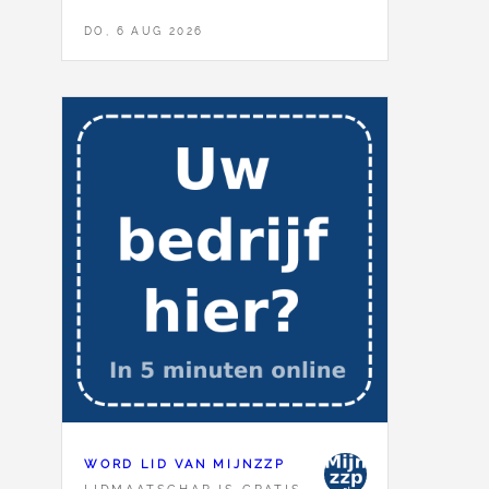
DO, 6 AUG 2026
WORD LID VAN MIJNZZP