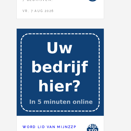
VR, 7 AUG 2026
WORD LID VAN MIJNZZP