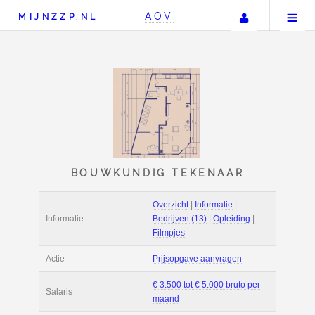
Uw accou
AOV
MIJNZZP.NL
BOUWKUNDIG TEKENA
Overzicht
|
Informat
Informatie
Bedrijven (13)
|
Opl