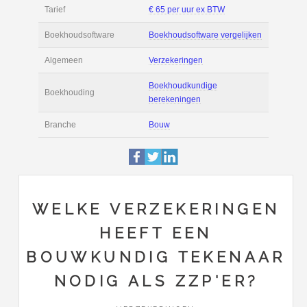
Filmpjes
Actie
Prijsopgave aanvr
€ 3.500 tot € 5.000 
Salaris
maand
Tarief
€ 65 per uur ex BT
Boekhoudsoftware
Boekhoudsoftware 
Algemeen
Verzekeringen
WELKE VERZEKERINGEN
HEEFT EEN
Boekhoudkundige
Boekhouding
BOUWKUNDIG TEKENAAR
berekeningen
NODIG ALS ZZP'ER?
Branche
Bouw