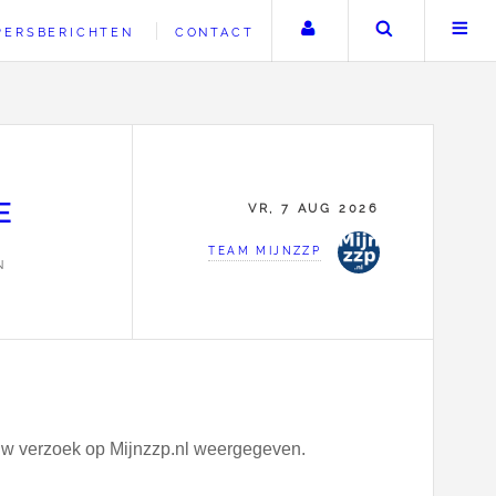
Uw account
Zoeken
PERSBERICHTEN
CONTACT
E
VR, 7 AUG 2026
TEAM MIJNZZP
N
dt uw verzoek op Mijnzzp.nl weergegeven.