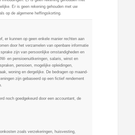
gelijke. Er is geen rekening gehouden met uw
als op de algemene heffingskorting.
ef, er kunnen op geen enkele manier rechten aan
komen door het verzamelen van openbare informatie
n sprake zijn van persoonlijke omstandigheden en
OW- en pensioenuitkeringen, salaris, winst en
fspraken, pensioen, mogelijke opleidingen,
aak, woning en dergelijke. De bedragen op maand-
keningen zijn gebaseerd op een fictief rendement
n.
eerd noch goedgekeurd door een accountant, de
onkosten zoals verzekeringen, huisvesting,