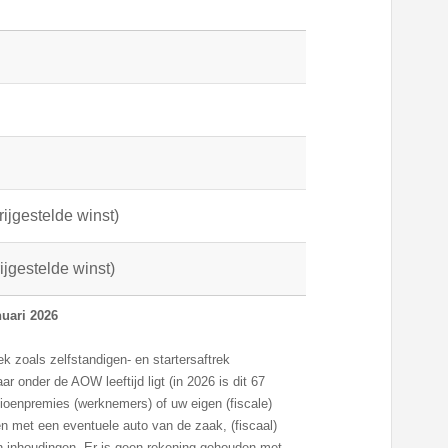
rijgestelde winst)
rijgestelde winst)
nuari 2026
k zoals zelfstandigen- en startersaftrek
ar onder de AOW leeftijd ligt (in 2026 is dit 67
sioenpremies (werknemers) of uw eigen (fiscale)
 met een eventuele auto van de zaak, (fiscaal)
en inhoudingen. Er is geen rekening gehouden met