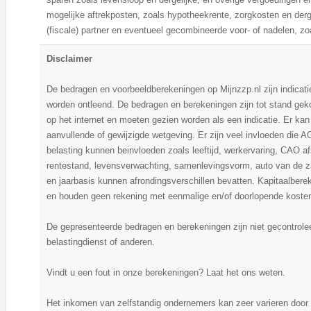
mogelijke aftrekposten, zoals hypotheekrente, zorgkosten en der
(fiscale) partner en eventueel gecombineerde voor- of nadelen, zo
Disclaimer
De bedragen en voorbeeldberekeningen op Mijnzzp.nl zijn indicati
worden ontleend. De bedragen en berekeningen zijn tot stand ge
op het internet en moeten gezien worden als een indicatie. Er ka
aanvullende of gewijzigde wetgeving. Er zijn veel invloeden die A
belasting kunnen beinvloeden zoals leeftijd, werkervaring, CAO a
rentestand, levensverwachting, samenlevingsvorm, auto van de z
en jaarbasis kunnen afrondingsverschillen bevatten. Kapitaalbere
en houden geen rekening met eenmalige en/of doorlopende koste
De gepresenteerde bedragen en berekeningen zijn niet gecontrol
belastingdienst of anderen.
Vindt u een fout in onze berekeningen? Laat het ons weten.
Het inkomen van zelfstandig ondernemers kan zeer varieren door 