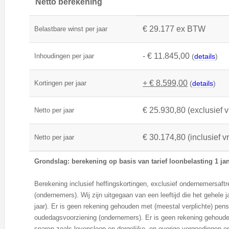
Netto berekening
€ 29.177 ex BTW
Belastbare winst per jaar
- € 11.845,00
Inhoudingen per jaar
(
details
)
+ € 8.599,00
Kortingen per jaar
(
details
)
€ 25.930,80 (exclusief v
Netto per jaar
€ 30.174,80 (inclusief v
Netto per jaar
Grondslag: berekening op basis van tarief loonbelasting 1 ja
Berekening inclusief heffingskortingen, exclusief ondernemersaftre
(ondernemers). Wij zijn uitgegaan van een leeftijd die het gehele ja
jaar). Er is geen rekening gehouden met (meestal verplichte) pen
oudedagsvoorziening (ondernemers). Er is geen rekening gehouden
sparen zoals levensloop en dergelijke, en overige vergoedingen 