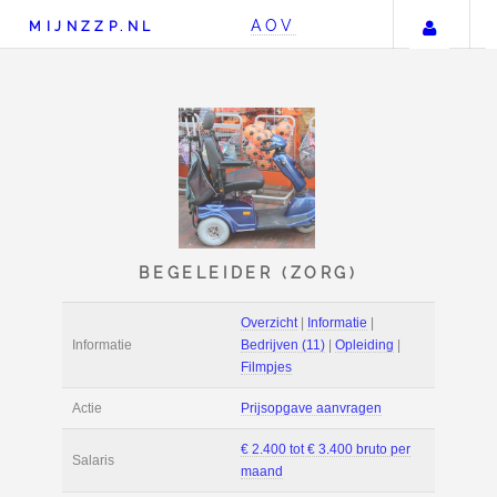
Uw 
AOV
MIJNZZP.NL
BEGELEIDER (ZORG
Overzicht
|
Informat
Informatie
Bedrijven (11)
|
Opl