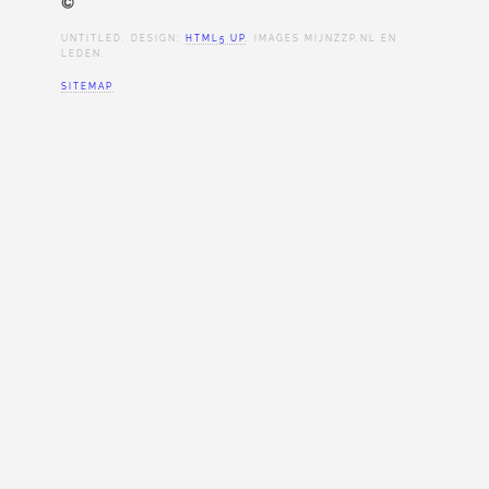
©
UNTITLED. DESIGN:
HTML5 UP
. IMAGES MIJNZZP.NL EN
LEDEN.
SITEMAP