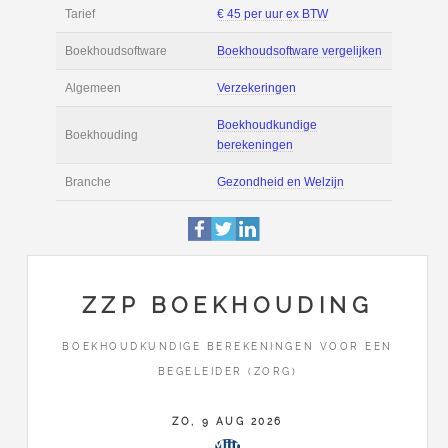
Filmpjes
Actie
Prijsopgave aanvr
€ 2.400 tot € 3.400 
Salaris
maand
Tarief
€ 45 per uur ex BT
Boekhoudsoftware
Boekhoudsoftware 
Algemeen
Verzekeringen
ZZP BOEKHOUDING
Boekhoudkundige
BOEKHOUDKUNDIGE BEREKENINGEN VOOR EEN
Boekhouding
BEGELEIDER (ZORG)
berekeningen
ZO, 9 AUG 2026
Branche
Gezondheid en Wel